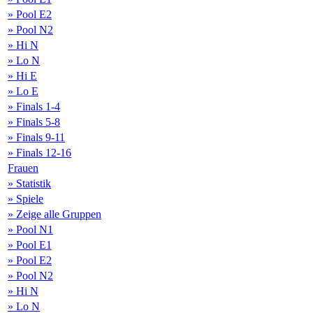
» Pool E2
» Pool N2
» Hi N
» Lo N
» Hi E
» Lo E
» Finals 1-4
» Finals 5-8
» Finals 9-11
» Finals 12-16
Frauen
» Statistik
» Spiele
» Zeige alle Gruppen
» Pool N1
» Pool E1
» Pool E2
» Pool N2
» Hi N
» Lo N