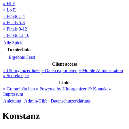
» Hi E
» Lo E
» Finals 1-4
» Finals 5-8
» Finals 9-12
» Finals 13-16
Alle Spiele
Turnierlinks
Ergebnis-Feed
Client access
» Ultiorganizer links
» Daten exportieren
» Mobile Administration
» Scorekeeper
Links
» Gummibärchen
» Powered by Ultiorganizer
@ Kontakt
»
Impressum
Anleitung
|
Admin-Hilfe
|
Datenschutzerklärung
Konstanz