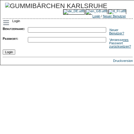
Login
/
Neuer Benutzer
Login
Benutzername
:
Neuer
Benutzer?
Passwort
:
Vergessenes
Passwort
zurücksetzen?
Druckversion