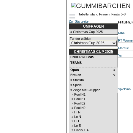
Tabellenstand Frauen, Finals 5-8
Zur Startseite
Frauen, F
UMFRAGEN
» Christmas Cup 2025
MAD
Turnier wählen
FT Wome
MarGie
CHRISTMAS CUP 2025
Yrr
ENDERGEBNIS
TEAMS
Open
»
Frauen
v
» Statistik
» Spiele
Spielplan
» Zeige alle Gruppen
» Pool N1
» Pool E1
» Pool E2
» Pool N2
» Hi N
» Lo N
» Hi E
» Lo E
» Finals 1-4