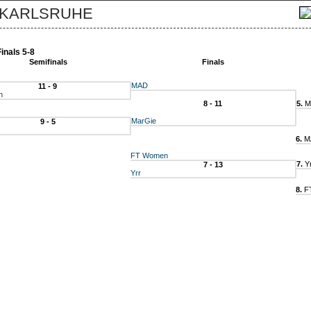
inals 5-8
Semifinals
Finals
MAD
11 - 9
n
8 - 11
5.
M
MarGie
9 - 5
6.
M
FT Women
7.
Yr
7 - 13
Yrr
8.
F