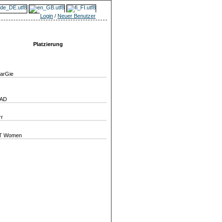
Login
/
Neuer Benutzer
Platzierung
arGie
AD
r
T Women