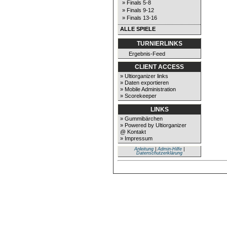
» Finals 5-8
» Finals 9-12
» Finals 13-16
ALLE SPIELE
TURNIERLINKS
Ergebnis-Feed
CLIENT ACCESS
» Ultiorganizer links
» Daten exportieren
» Mobile Administration
» Scorekeeper
LINKS
» Gummibärchen
» Powered by Ultiorganizer
@ Kontakt
» Impressum
Anleitung
|
Admin-Hilfe
|
Datenschutzerklärung