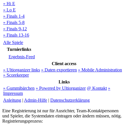
» Hi E
» Lo E
» Finals 1-4
» Finals 5-8
» Finals 9-12
» Finals 13-16
Alle Spiele
Turnierlinks
Ergebnis-Feed
Client access
» Ultiorganizer links
» Daten exportieren
» Mobile Administration
» Scorekeeper
Links
» Gummibärchen
» Powered by Ultiorganizer
@ Kontakt
»
Impressum
Anleitung
|
Admin-Hilfe
|
Datenschutzerklärung
Eine Registrierung ist nur für Ausrichter, Team-Kontaktpersonen
und Spieler, die Systemdaten eintragen oder ändern müssen, nötig.
Registrierungsprozess: