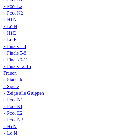
» Pool E2
» Pool N2
» Hi N
» Lo N
» Hi E
» Lo E
» Finals 1-4
» Finals 5-8
» Finals 9-11
» Finals 12-16
Frauen
» Statistik
» Spiele
» Zeige alle Gruppen
» Pool N1
» Pool E1
» Pool E2
» Pool N2
» Hi N
» Lo N