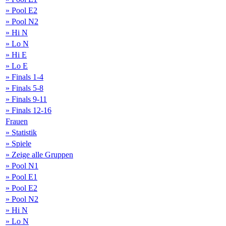
» Pool E2
» Pool N2
» Hi N
» Lo N
» Hi E
» Lo E
» Finals 1-4
» Finals 5-8
» Finals 9-11
» Finals 12-16
Frauen
» Statistik
» Spiele
» Zeige alle Gruppen
» Pool N1
» Pool E1
» Pool E2
» Pool N2
» Hi N
» Lo N