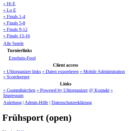
» Hi E
» Lo E
» Finals 1-4
» Finals 5-8
» Finals 9-12
» Finals 13-16
Alle Spiele
Turnierlinks
Ergebnis-Feed
Client access
» Ultiorganizer links
» Daten exportieren
» Mobile Administration
» Scorekeeper
Links
» Gummibärchen
» Powered by Ultiorganizer
@ Kontakt
»
Impressum
Anleitung
|
Admin-Hilfe
|
Datenschutzerklärung
Frühsport (open)