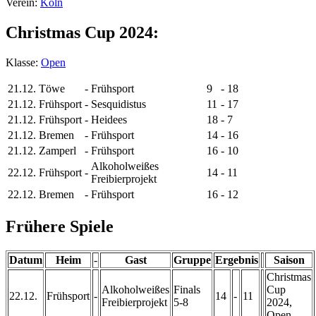
Verein:
Köln
Christmas Cup 2024:
Klasse:
Open
21.12.
Töwe
-
Frühsport
9
-
18
21.12.
Frühsport
-
Sesquidistus
11
-
17
21.12.
Frühsport
-
Heidees
18
-
7
21.12.
Bremen
-
Frühsport
14
-
16
21.12.
Zamperl
-
Frühsport
16
-
10
Alkoholweißes
22.12.
Frühsport
-
14
-
11
Freibierprojekt
22.12.
Bremen
-
Frühsport
16
-
12
Frühere Spiele
Datum
Heim
-
Gast
Gruppe
Ergebnis
Saison
Christmas
Alkoholweißes
Finals
Cup
22.12.
Frühsport
-
14
-
11
Freibierprojekt
5-8
2024,
Open